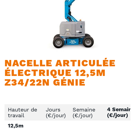
Skip
NACELLE ARTICULÉE
to
ÉLECTRIQUE 12,5M
the
beginning
Z34/22N GÉNIE
of
the
images
gallery
4 Semaine
Hauteur de
Jours
Semaine
(€/jour)
travail
(€/jour)
(€/jour)
12,5m