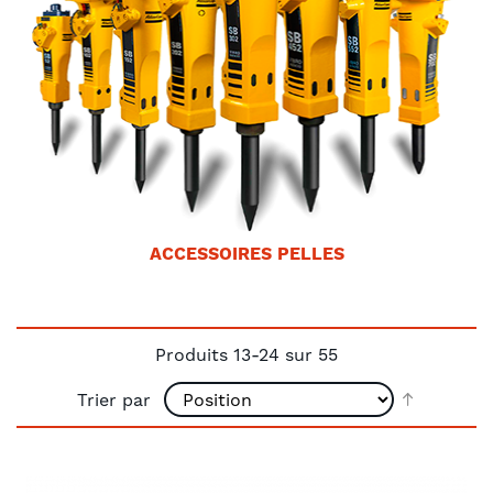
ACCESSOIRES PELLES
Produits
13
-
24
sur
55
Par
Trier par
ordre
décroiss